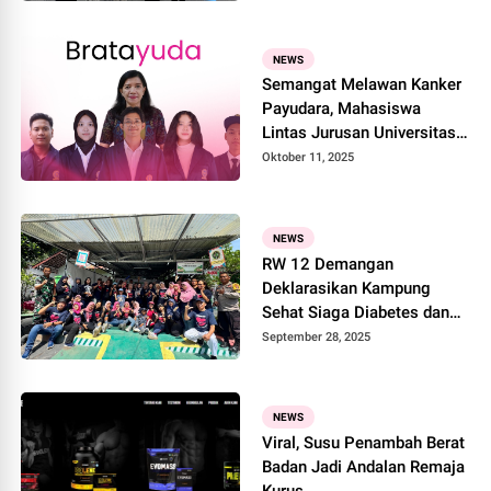
NEWS
Semangat Melawan Kanker
Payudara, Mahasiswa
Lintas Jurusan Universitas
Udayana Bersatu Ciptakan
Oktober 11, 2025
"Bratayuda"
NEWS
RW 12 Demangan
Deklarasikan Kampung
Sehat Siaga Diabetes dan
Obesitas, Jadi Percontohan
September 28, 2025
di Kota Yogyakarta
NEWS
Viral, Susu Penambah Berat
Badan Jadi Andalan Remaja
Kurus