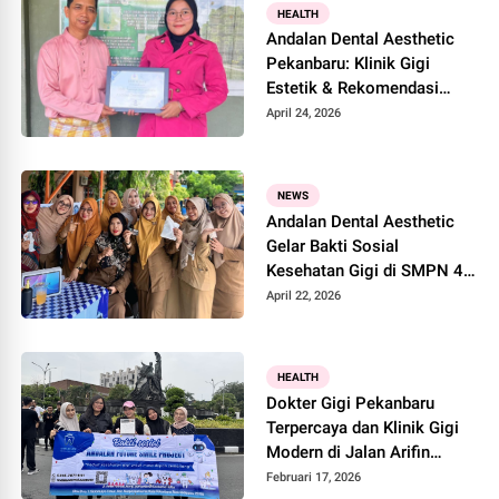
HEALTH
Andalan Dental Aesthetic
Pekanbaru: Klinik Gigi
Estetik & Rekomendasi
Pemeriksaan Gigi untuk
April 24, 2026
Daftar TNI dan Polri
NEWS
Andalan Dental Aesthetic
Gelar Bakti Sosial
Kesehatan Gigi di SMPN 4
Siak Hulu
April 22, 2026
HEALTH
Dokter Gigi Pekanbaru
Terpercaya dan Klinik Gigi
Modern di Jalan Arifin
Ahmad
Februari 17, 2026