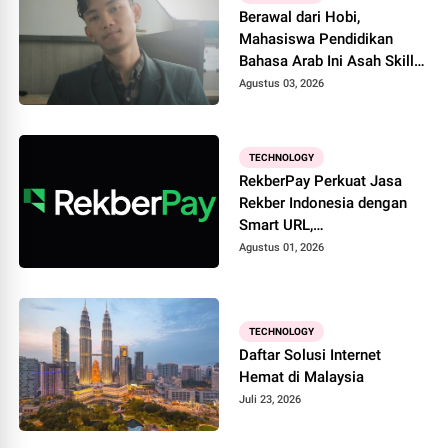
Berawal dari Hobi,
Mahasiswa Pendidikan
Bahasa Arab Ini Asah Skill
Desain Lewat Ponsel
Agustus 03, 2026
TECHNOLOGY
RekberPay Perkuat Jasa
Rekber Indonesia dengan
Smart URL,
BrowserExtension, dan
Agustus 01, 2026
Aplikasi Android
TECHNOLOGY
Daftar Solusi Internet
Hemat di Malaysia
Juli 23, 2026