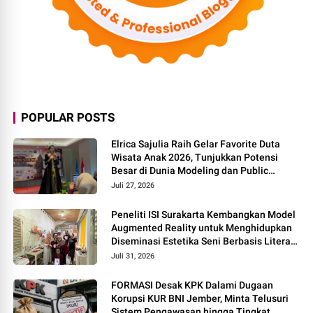
POPULAR POSTS
Elrica Sajulia Raih Gelar Favorite Duta
Wisata Anak 2026, Tunjukkan Potensi
Besar di Dunia Modeling dan Public
Speaking
Juli 27, 2026
Peneliti ISI Surakarta Kembangkan Model
Augmented Reality untuk Menghidupkan
Diseminasi Estetika Seni Berbasis Literasi
Budaya Berkelanjutan
Juli 31, 2026
FORMASI Desak KPK Dalami Dugaan
Korupsi KUR BNI Jember, Minta Telusuri
Sistem Pengawasan hingga Tingkat