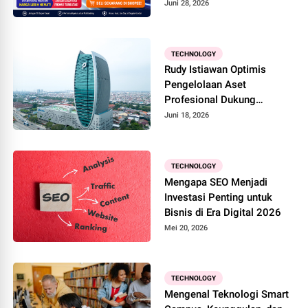
Juni 28, 2026
TECHNOLOGY
Rudy Istiawan Optimis
Pengelolaan Aset
Profesional Dukung
Pertumbuhan Jangka
Juni 18, 2026
Panjang Perusahaan
TECHNOLOGY
Mengapa SEO Menjadi
Investasi Penting untuk
Bisnis di Era Digital 2026
Mei 20, 2026
TECHNOLOGY
Mengenal Teknologi Smart