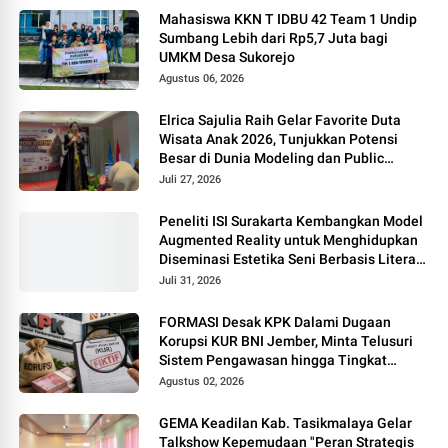
Mahasiswa KKN T IDBU 42 Team 1 Undip
Sumbang Lebih dari Rp5,7 Juta bagi
UMKM Desa Sukorejo
Agustus 06, 2026
Elrica Sajulia Raih Gelar Favorite Duta
Wisata Anak 2026, Tunjukkan Potensi
Besar di Dunia Modeling dan Public
Speaking
Juli 27, 2026
Peneliti ISI Surakarta Kembangkan Model
Augmented Reality untuk Menghidupkan
Diseminasi Estetika Seni Berbasis Literasi
Budaya Berkelanjutan
Juli 31, 2026
FORMASI Desak KPK Dalami Dugaan
Korupsi KUR BNI Jember, Minta Telusuri
Sistem Pengawasan hingga Tingkat
Direksi
Agustus 02, 2026
GEMA Keadilan Kab. Tasikmalaya Gelar
Talkshow Kepemudaan "Peran Strategis