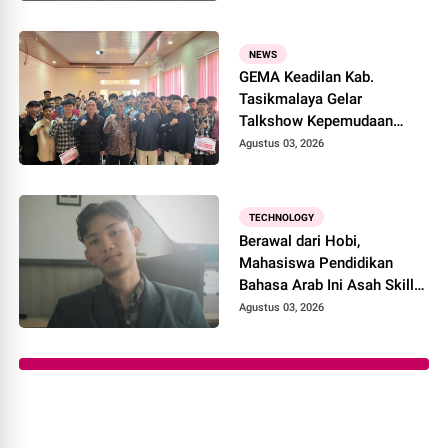
Taiwan, Perkuat Silaturahmi
dan Nilai Keislaman
NEWS
GEMA Keadilan Kab.
Tasikmalaya Gelar
Talkshow Kepemudaan
"Peran Strategis Pemuda
Agustus 03, 2026
dalam Upaya Bela Negara di
Era Post-Truth"
TECHNOLOGY
Berawal dari Hobi,
Mahasiswa Pendidikan
Bahasa Arab Ini Asah Skill
Desain Lewat Ponsel
Agustus 03, 2026