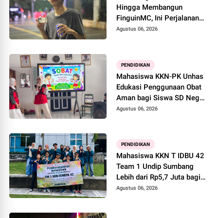
Hingga Membangun
FinguinMC, Ini Perjalanan
Alfin Menjadi Content
Agustus 06, 2026
Creator
PENDIDIKAN
Mahasiswa KKN-PK Unhas
Edukasi Penggunaan Obat
Aman bagi Siswa SD Negeri
2 Bila
Agustus 06, 2026
PENDIDIKAN
Mahasiswa KKN T IDBU 42
Team 1 Undip Sumbang
Lebih dari Rp5,7 Juta bagi
UMKM Desa Sukorejo
Agustus 06, 2026