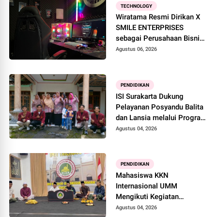
TECHNOLOGY
Wiratama Resmi Dirikan X
SMILE ENTERPRISES
sebagai Perusahaan Bisnis
Digital
Agustus 06, 2026
PENDIDIKAN
ISI Surakarta Dukung
Pelayanan Posyandu Balita
dan Lansia melalui Program
Mahasiswa Berdampak di
Agustus 04, 2026
Desa Girilayu
PENDIDIKAN
Mahasiswa KKN
Internasional UMM
Mengikuti Kegiatan
Keagamaan Bersama PCIM
Agustus 04, 2026