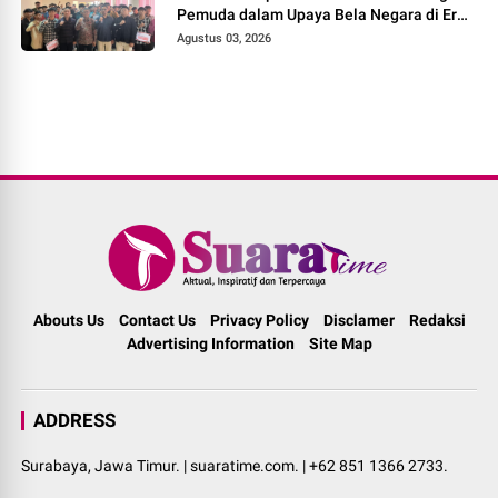
Pemuda dalam Upaya Bela Negara di Era
Post-Truth"
Agustus 03, 2026
Abouts Us
Contact Us
Privacy Policy
Disclamer
Redaksi
Advertising Information
Site Map
ADDRESS
Surabaya, Jawa Timur. | suaratime.com. | +62 851 1366 2733.