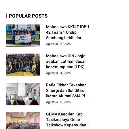
POPULAR POSTS
Mahasiswa KKN T IDBU
42 Team 1 Undip
Sumbang Lebih dari
Rp5,7 Juta bagi UMKM
Agustus 06, 2026
Desa Sukorejo
Mahasiswa UIN Jogja
adakan Latihan dasar
kepemimpinan (LDK)
untuk Karang taruna
Agustus 31, 2024
Rafie Fikhar Tekankan
Sinergi dan Soliditas
Ikatan Alumni SMA Plus
Astha Hannas demi
Agustus 09, 2026
Kemajuan Bangsa
GEMA Keadilan Kab.
Tasikmalaya Gelar
Talkshow Kepemudaan