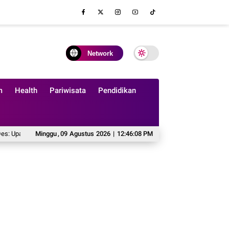
Network
m
Health
Pariwisata
Pendidikan
a Mahasiswa Undip Genjot Promosi Desa
Minggu
,
09
Agustus
2026
|
12:46:09 PM
Rafie Fikhar Tekankan Sinergi d