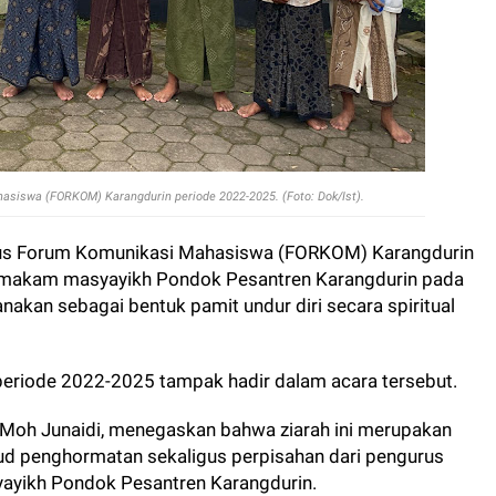
siswa (FORKOM) Karangdurin periode 2022-2025. (Foto: Dok/Ist).
us Forum Komunikasi Mahasiswa (FORKOM) Karangdurin
 makam masyayikh Pondok Pesantren Karangdurin pada
anakan sebagai bentuk pamit undur diri secara spiritual
eriode 2022-2025 tampak hadir dalam acara tersebut.
Moh Junaidi, menegaskan bahwa ziarah ini merupakan
ujud penghormatan sekaligus perpisahan dari pengurus
yayikh Pondok Pesantren Karangdurin.