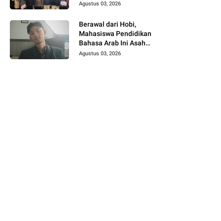
"Peran Strategis
Agustus 03, 2026
Pemuda dalam Upaya
Bela Negara di Era
Berawal dari Hobi,
Post-Truth"
Mahasiswa Pendidikan
Bahasa Arab Ini Asah
Skill Desain Lewat
Agustus 03, 2026
Ponsel