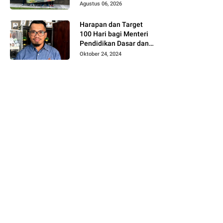
Rp5,7 Juta bagi UMKM
Agustus 06, 2026
Desa Sukorejo
Harapan dan Target
100 Hari bagi Menteri
Pendidikan Dasar dan
Menengah Kabinet
Oktober 24, 2024
Merah Putih