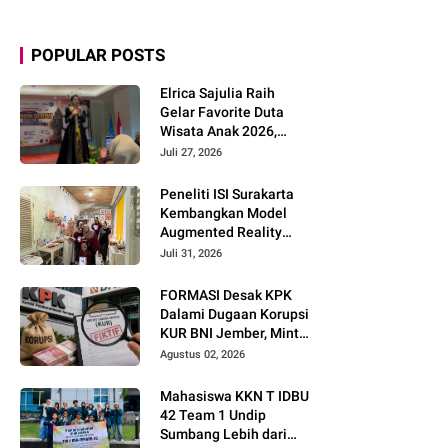
POPULAR POSTS
Elrica Sajulia Raih
Gelar Favorite Duta
Wisata Anak 2026,
Tunjukkan Potensi
Juli 27, 2026
Besar di Dunia
Modeling dan Public
Peneliti ISI Surakarta
Speaking
Kembangkan Model
Augmented Reality
untuk Menghidupkan
Juli 31, 2026
Diseminasi Estetika
Seni Berbasis Literasi
FORMASI Desak KPK
Budaya Berkelanjutan
Dalami Dugaan Korupsi
KUR BNI Jember, Minta
Telusuri Sistem
Agustus 02, 2026
Pengawasan hingga
Tingkat Direksi
Mahasiswa KKN T IDBU
42 Team 1 Undip
Sumbang Lebih dari