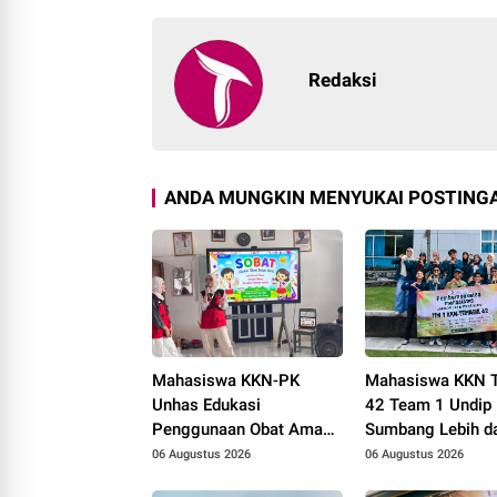
Redaksi
ANDA MUNGKIN MENYUKAI POSTINGA
Mahasiswa KKN-PK
Mahasiswa KKN 
Unhas Edukasi
42 Team 1 Undip
Penggunaan Obat Aman
Sumbang Lebih da
bagi Siswa SD Negeri 2
Rp5,7 Juta bagi
06 Augustus 2026
06 Augustus 2026
Bila
Desa Sukorejo