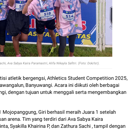
achi, Ava Sabya Kaira Paramastri, Alifa Nikayla Safitri. (Foto: Dok/Ist).
si atletik bergengsi, Athletics Student Competition 2025,
awangalun, Banyuwangi. Acara ini diikuti oleh berbagai
ngi, dengan tujuan untuk menggali serta mengembangkan
 1 Mojopanggung, Giri berhasil meraih Juara 1 setelah
an arena. Tim yang terdiri dari Ava Sabya Kaira
hinta, Syakilla Khairina P, dan Zathura Sachi , tampil dengan