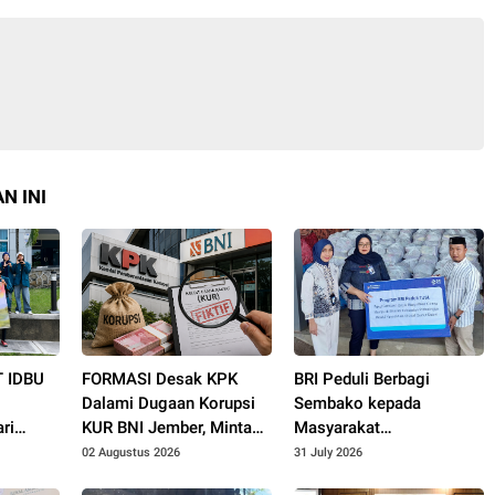
N INI
T IDBU
FORMASI Desak KPK
BRI Peduli Berbagi
Dalami Dugaan Korupsi
Sembako kepada
ri
KUR BNI Jember, Minta
Masyarakat
 UMKM
Telusuri Sistem
Membutuhkan di
02 Augustus 2026
31 July 2026
Pengawasan hingga
Kabupaten Probolinggo