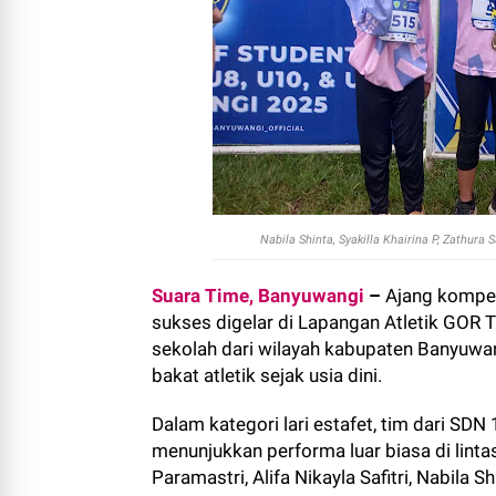
Nabila Shinta, Syakilla Khairina P, Zathura S
Suara Time, Banyuwangi
–
Ajang kompeti
sukses digelar di Lapangan Atletik GOR T
sekolah dari wilayah kabupaten Banyuwa
bakat atletik sejak usia dini.
Dalam kategori lari estafet, tim dari SDN
menunjukkan performa luar biasa di lintas
Paramastri, Alifa Nikayla Safitri, Nabila S