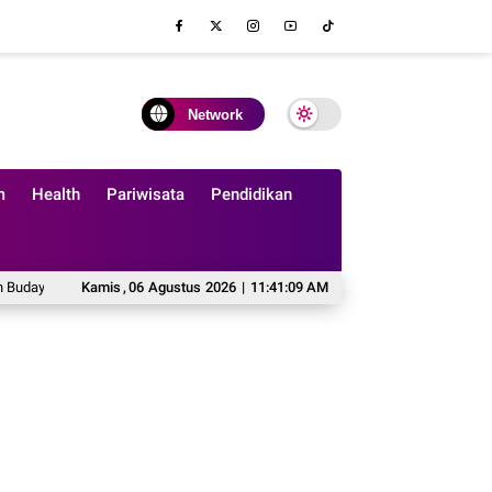
Network
m
Health
Pariwisata
Pendidikan
alidasi Digital
Kamis
Mahasiswa KKN-PK Unhas Edukasi Penggunaan Obat Aman b
,
06
Agustus
2026
|
11:41:10 AM