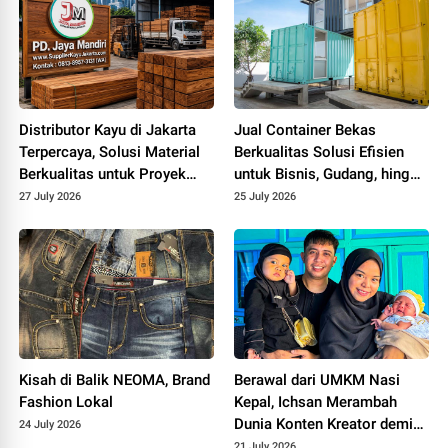
Distributor Kayu di Jakarta
Jual Container Bekas
Terpercaya, Solusi Material
Berkualitas Solusi Efisien
Berkualitas untuk Proyek
untuk Bisnis, Gudang, hingga
Konstruksi yang Lebih
Proyek Konstruksi
27 July 2026
25 July 2026
Efisien
Kisah di Balik NEOMA, Brand
Berawal dari UMKM Nasi
Fashion Lokal
Kepal, Ichsan Merambah
Dunia Konten Kreator demi
24 July 2026
Keluarga
21 July 2026