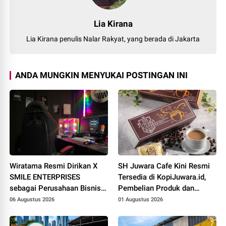
Lia Kirana
Lia Kirana penulis Nalar Rakyat, yang berada di Jakarta
ANDA MUNGKIN MENYUKAI POSTINGAN INI
Wiratama Resmi Dirikan X
SH Juwara Cafe Kini Resmi
SMILE ENTERPRISES
Tersedia di KopiJuwara.id,
sebagai Perusahaan Bisnis
Pembelian Produk dan
Digital
Peluang Kerja Sama Dibuka
06 Augustus 2026
01 Augustus 2026
untuk Seluruh Indonesia