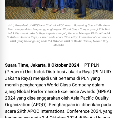
(kiri) President of APQO and Chair of APQO Award Governing Council Abraham
Fenn menyerahkan langsung penghargaan World Class Company bagi PLN Unit
Induk Distribusi Jakarta Raya kepada (tengah) General Manager PLN Unit Induk
Distribusi Jakarta Raya, Lasiran pada acara 29th APQO International Conference
2024, yang berlangsung pada 2-4 Oktober 2024 di BelAir Unique, Mexico City,
Meksiko.
Suara Time, Jakarta, 8 Oktober 2024
– PT PLN
(Persero) Unit Induk Distribusi Jakarta Raya (PLN UID
Jakarta Raya) menjadi unit pertama di PLN yang
meraih penghargaan World Class Company dalam
ajang Global Performance Excellence Awards (GPEA)
2024 yang diselenggarakan oleh Asia Pacific Quality
Organization (APQO). Penghargaan ini diberikan pada
acara 29th APQO International Conference 2024, yang
berlangsung pada 2-4 Oktober 2024 di BelAir Unique,