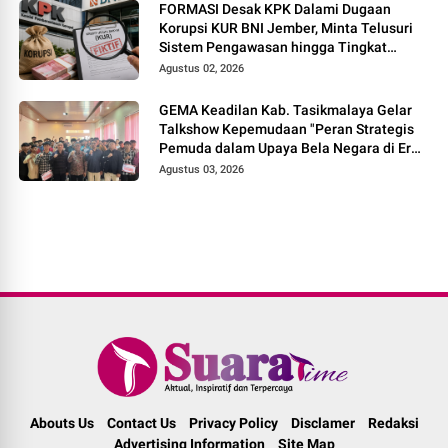
FORMASI Desak KPK Dalami Dugaan
Korupsi KUR BNI Jember, Minta Telusuri
Sistem Pengawasan hingga Tingkat
Direksi
Agustus 02, 2026
GEMA Keadilan Kab. Tasikmalaya Gelar
Talkshow Kepemudaan "Peran Strategis
Pemuda dalam Upaya Bela Negara di Era
Post-Truth"
Agustus 03, 2026
Abouts Us
Contact Us
Privacy Policy
Disclamer
Redaksi
Advertising Information
Site Map