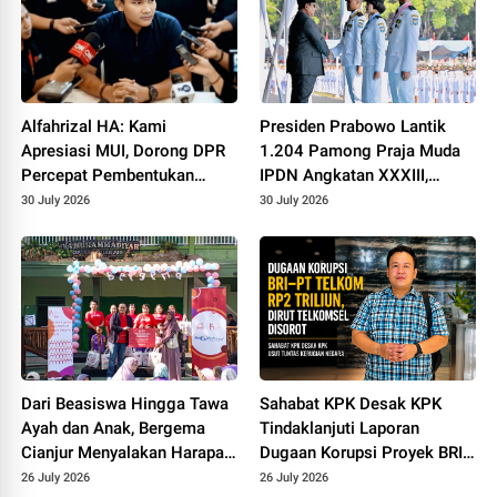
Alfahrizal HA: Kami
Presiden Prabowo Lantik
Apresiasi MUI, Dorong DPR
1.204 Pamong Praja Muda
Percepat Pembentukan
IPDN Angkatan XXXIII,
Sanksi Pidana Pelaku
Tekankan Integritas dan
30 July 2026
30 July 2026
Penyimpangan Seksual
Keberpihakan kepada Rakyat
Dari Beasiswa Hingga Tawa
Sahabat KPK Desak KPK
Ayah dan Anak, Bergema
Tindaklanjuti Laporan
Cianjur Menyalakan Harapan
Dugaan Korupsi Proyek BRI–
Keluarga
PT Telkom, Nilai Kerugian
26 July 2026
26 July 2026