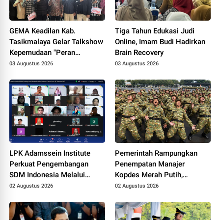
GEMA Keadilan Kab.
Tiga Tahun Edukasi Judi
Tasikmalaya Gelar Talkshow
Online, Imam Budi Hadirkan
Kepemudaan "Peran
Brain Recovery
Strategis Pemuda dalam
03 Augustus 2026
03 Augustus 2026
Upaya Bela Negara di Era
Post-Truth"
LPK Adamssein Institute
Pemerintah Rampungkan
Perkuat Pengembangan
Penempatan Manajer
SDM Indonesia Melalui
Kopdes Merah Putih,
Pelatihan Psikoterapi Islam
Anggaran Gaji Berpotensi
02 Augustus 2026
02 Augustus 2026
dan Motivasi Spiritual
Capai Triliunan Rupiah
Berbasis Kompetensi