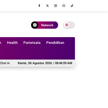
Network
m
Health
Pariwisata
Pendidikan
agi Siswa SD Negeri 2 Bila
Kamis
,
06
Agustus
2026
Mahasiswa KKN T IDBU 42 Team 1 Undip Sum
|
08:47:01 AM