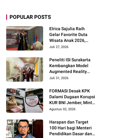
POPULAR POSTS
Elrica Sajulia Raih
Gelar Favorite Duta
Wisata Anak 2026,
Tunjukkan Potensi
Juli 27, 2026
Besar di Dunia
Modeling dan Public
Peneliti ISI Surakarta
Speaking
Kembangkan Model
Augmented Reality
untuk Menghidupkan
Juli 31, 2026
Diseminasi Estetika
Seni Berbasis Literasi
FORMASI Desak KPK
Budaya Berkelanjutan
Dalami Dugaan Korupsi
KUR BNI Jember, Minta
Telusuri Sistem
Agustus 02, 2026
Pengawasan hingga
Tingkat Direksi
Harapan dan Target
100 Hari bagi Menteri
Pendidikan Dasar dan