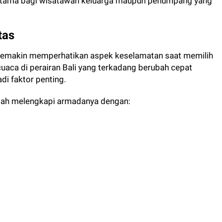
rutama bagi wisatawan keluarga maupun penumpang yang
tas
 semakin memperhatikan aspek keselamatan saat memilih
 cuaca di perairan Bali yang terkadang berubah cepat
i faktor penting.
elah melengkapi armadanya dengan:
g