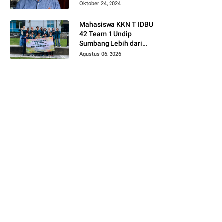
Menengah Kabinet
Oktober 24, 2024
Merah Putih
Mahasiswa KKN T IDBU
42 Team 1 Undip
Sumbang Lebih dari
Rp5,7 Juta bagi UMKM
Agustus 06, 2026
Desa Sukorejo