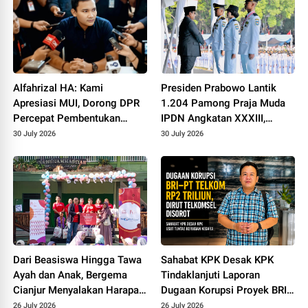
Alfahrizal HA: Kami
Presiden Prabowo Lantik
Apresiasi MUI, Dorong DPR
1.204 Pamong Praja Muda
Percepat Pembentukan
IPDN Angkatan XXXIII,
Sanksi Pidana Pelaku
Tekankan Integritas dan
30 July 2026
30 July 2026
Penyimpangan Seksual
Keberpihakan kepada Rakyat
Dari Beasiswa Hingga Tawa
Sahabat KPK Desak KPK
Ayah dan Anak, Bergema
Tindaklanjuti Laporan
Cianjur Menyalakan Harapan
Dugaan Korupsi Proyek BRI–
Keluarga
PT Telkom, Nilai Kerugian
26 July 2026
26 July 2026