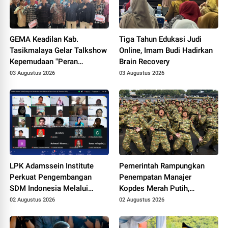
GEMA Keadilan Kab.
Tiga Tahun Edukasi Judi
Tasikmalaya Gelar Talkshow
Online, Imam Budi Hadirkan
Kepemudaan "Peran
Brain Recovery
Strategis Pemuda dalam
03 Augustus 2026
03 Augustus 2026
Upaya Bela Negara di Era
Post-Truth"
LPK Adamssein Institute
Pemerintah Rampungkan
Perkuat Pengembangan
Penempatan Manajer
SDM Indonesia Melalui
Kopdes Merah Putih,
Pelatihan Psikoterapi Islam
Anggaran Gaji Berpotensi
02 Augustus 2026
02 Augustus 2026
dan Motivasi Spiritual
Capai Triliunan Rupiah
Berbasis Kompetensi