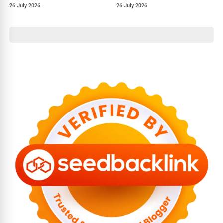
Keluarga
PT Telkom, Nilai Kerugian
26 July 2026
26 July 2026
Disebut Capai Rp2 Triliun