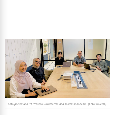
Foto pertemuan PT Prasetia Dwidharma dan Telkom Indonesia. (Foto: Dok/Ist).