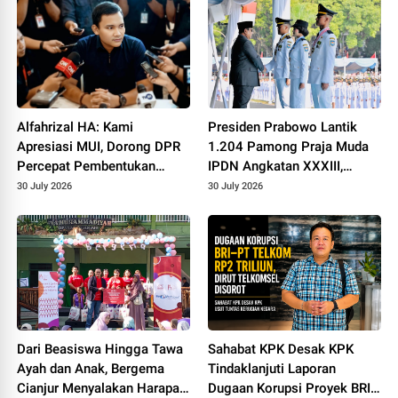
Berbasis Kompetensi
Alfahrizal HA: Kami
Presiden Prabowo Lantik
Apresiasi MUI, Dorong DPR
1.204 Pamong Praja Muda
Percepat Pembentukan
IPDN Angkatan XXXIII,
Sanksi Pidana Pelaku
Tekankan Integritas dan
30 July 2026
30 July 2026
Penyimpangan Seksual
Keberpihakan kepada Rakyat
Dari Beasiswa Hingga Tawa
Sahabat KPK Desak KPK
Ayah dan Anak, Bergema
Tindaklanjuti Laporan
Cianjur Menyalakan Harapan
Dugaan Korupsi Proyek BRI–