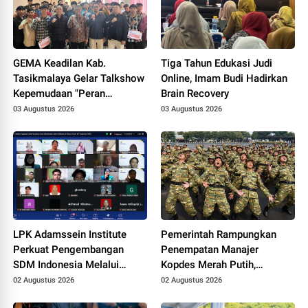
GEMA Keadilan Kab.
Tiga Tahun Edukasi Judi
Tasikmalaya Gelar Talkshow
Online, Imam Budi Hadirkan
Kepemudaan "Peran
Brain Recovery
Strategis Pemuda dalam
03 Augustus 2026
03 Augustus 2026
Upaya Bela Negara di Era
Post-Truth"
LPK Adamssein Institute
Pemerintah Rampungkan
Perkuat Pengembangan
Penempatan Manajer
SDM Indonesia Melalui
Kopdes Merah Putih,
Pelatihan Psikoterapi Islam
Anggaran Gaji Berpotensi
02 Augustus 2026
02 Augustus 2026
dan Motivasi Spiritual
Capai Triliunan Rupiah