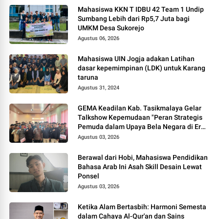
Mahasiswa KKN T IDBU 42 Team 1 Undip
Sumbang Lebih dari Rp5,7 Juta bagi
UMKM Desa Sukorejo
Agustus 06, 2026
Mahasiswa UIN Jogja adakan Latihan
dasar kepemimpinan (LDK) untuk Karang
taruna
Agustus 31, 2024
GEMA Keadilan Kab. Tasikmalaya Gelar
Talkshow Kepemudaan "Peran Strategis
Pemuda dalam Upaya Bela Negara di Era
Post-Truth"
Agustus 03, 2026
Berawal dari Hobi, Mahasiswa Pendidikan
Bahasa Arab Ini Asah Skill Desain Lewat
Ponsel
Agustus 03, 2026
Ketika Alam Bertasbih: Harmoni Semesta
dalam Cahaya Al-Qur'an dan Sains