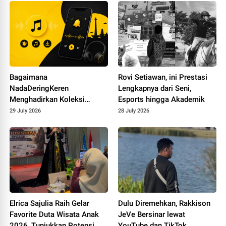
Bagaimana
Rovi Setiawan, ini Prestasi
NadaDeringKeren
Lengkapnya dari Seni,
Menghadirkan Koleksi
Esports hingga Akademik
Ringtone yang Dekat dengan
29 July 2026
28 July 2026
Pengguna Indonesia
Elrica Sajulia Raih Gelar
Dulu Diremehkan, Rakkison
Favorite Duta Wisata Anak
JeVe Bersinar lewat
2026, Tunjukkan Potensi
YouTube dan TikTok