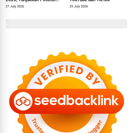
Besar di Dunia Modeling dan
27 July 2026
25 July 2026
Public Speaking