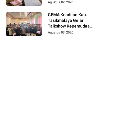
Telusuri Sistem
Agustus 02, 2026
Pengawasan hingga
Tingkat Direksi
GEMA Keadilan Kab.
Tasikmalaya Gelar
Talkshow Kepemudaan
"Peran Strategis
Agustus 03, 2026
Pemuda dalam Upaya
Bela Negara di Era
Post-Truth"