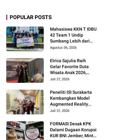
POPULAR POSTS
Mahasiswa KKN T IDBU
42 Team 1 Undip
Sumbang Lebih dari
Rp5,7 Juta bagi UMKM
Agustus 06, 2026
Desa Sukorejo
Elrica Sajulia Raih
Gelar Favorite Duta
Wisata Anak 2026,
Tunjukkan Potensi
Juli 27, 2026
Besar di Dunia
Modeling dan Public
Peneliti ISI Surakarta
Speaking
Kembangkan Model
Augmented Reality
untuk Menghidupkan
Juli 31, 2026
Diseminasi Estetika
Seni Berbasis Literasi
FORMASI Desak KPK
Budaya Berkelanjutan
Dalami Dugaan Korupsi
KUR BNI Jember, Minta