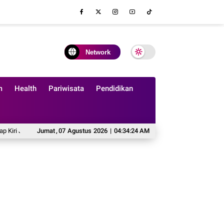
Network
m
Health
Pariwisata
Pendidikan
adi Senjata Baru Manchester United
Jumat
,
07
Agustus
2026
|
Saifull Amzi: Menulis Lagu sebagai Ca
04:34:25 AM