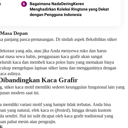
k
Bagaimana NadaDeringKeren
Menghadirkan Koleksi Ringtone yang Dekat
dengan Pengguna Indonesia
i Masa Depan
panjang pasca-pemasangan. Di sinilah aspek fleksibilitas stiker
 dekorasi yang ada, atau jika Anda menyewa ruko dan harus
aat masa sewa habis, penggunaan kaca grafir akan sangat
eluruh kaca dan membeli kaca polos baru yang memakan biaya
a cukup mengelupas lapisan stiker lama dan menggantinya dengan
aca aslinya.
 Dibandingkan Kaca Grafir
g, stiker kaca motif memiliki sederet keunggulan fungsional lain yang
gunan modern saat ini.
 memiliki variasi motif yang hampir tidak terbatas. Anda bisa
an yang natural, efek kaca es (
frosted
), hingga desain kustom
sendiri. Hal ini sulit dicapai oleh kaca grafir tradisional yang
an pahat mesin atau pengrajin.
li