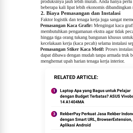
produksinya jauh lebih murah. Anda hanya perlu 
beberapa kali lipat lebih ekonomis dibandingkan 
2. Biaya Pemasangan dan Instalasi
Faktor logistik dan tenaga kerja juga sangat me
Pemasangan Kaca Grafir:
Mengingat kaca grafi
·
membutuhkan pengamanan ekstra agar tidak pec
hingga tiga orang tukang bangunan khusus untu
kecelakaan kerja (kaca pecah) selama instalasi s
Pemasangan Stiker Kaca Motif:
Proses instalas
·
dapat dibawa dengan mudah tanpa armada truk be
menghemat upah harian tenaga kerja interior.
RELATED ARTICLE
Laptop Apa yang Bagus untuk Pelajar
dengan Budget Terbatas? ASUS Vivob
14 A1404MA
RekberPay Perkuat Jasa Rekber Indon
dengan Smart URL, BrowserExtension,
Aplikasi Android