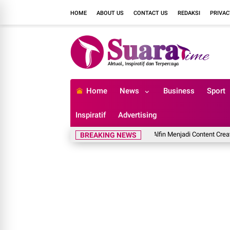
HOME
ABOUT US
CONTACT US
REDAKSI
PRIVAC
Home
News
Business
Sport
Inspiratif
Advertising
gga Membangun FinguinMC, Ini Perjalanan Alfin Menjadi Content Creator
K
BREAKING NEWS