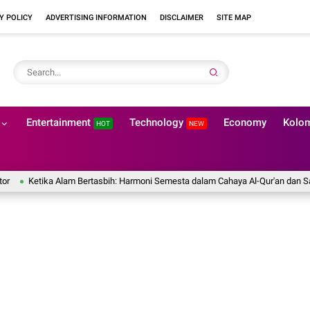
Y POLICY
ADVERTISING INFORMATION
DISCLAIMER
SITE MAP
Entertainment
Technology
Economy
Kolo
HOT
NEW
etika Alam Bertasbih: Harmoni Semesta dalam Cahaya Al-Qur'an dan Sains Mod