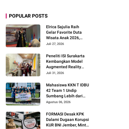
POPULAR POSTS
Elrica Sajulia Raih
Gelar Favorite Duta
Wisata Anak 2026,
Tunjukkan Potensi
Juli 27, 2026
Besar di Dunia
Modeling dan Public
Peneliti ISI Surakarta
Speaking
Kembangkan Model
Augmented Reality
untuk Menghidupkan
Juli 31, 2026
Diseminasi Estetika
Seni Berbasis Literasi
Mahasiswa KKN T IDBU
Budaya Berkelanjutan
42 Team 1 Undip
Sumbang Lebih dari
Rp5,7 Juta bagi UMKM
Agustus 06, 2026
Desa Sukorejo
FORMASI Desak KPK
Dalami Dugaan Korupsi
KUR BNI Jember, Minta