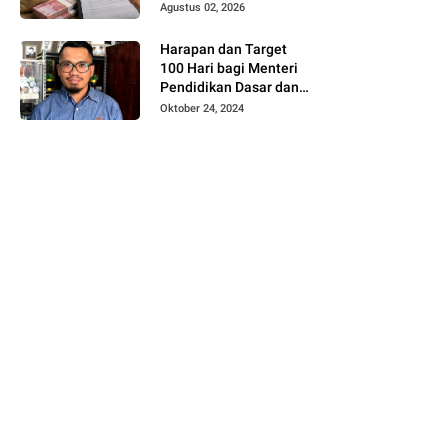
Telusuri Sistem
Agustus 02, 2026
Pengawasan hingga
Tingkat Direksi
Harapan dan Target
100 Hari bagi Menteri
Pendidikan Dasar dan
Menengah Kabinet
Oktober 24, 2024
Merah Putih