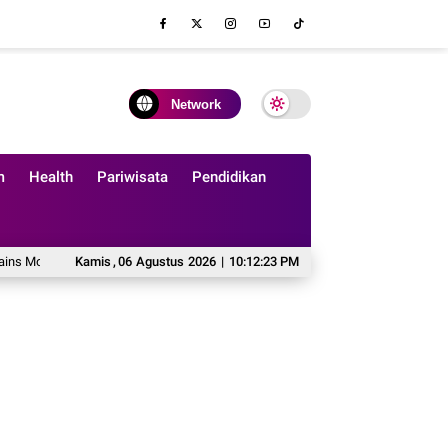
Network
m
Health
Pariwisata
Pendidikan
ern
Ketika Influencer Menjadi Cermin Diri di Tengah Budaya Validasi Digital
Kamis
,
06
Agustus
2026
|
10:12:24 PM