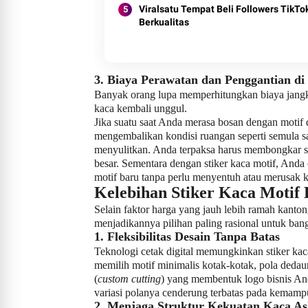
Viralsatu Tempat Beli Followers TikTo
Berkualitas
3. Biaya Perawatan dan Penggantian d
Banyak orang lupa memperhitungkan biaya jangka 
kaca kembali unggul.
Jika suatu saat Anda merasa bosan dengan motif
mengembalikan kondisi ruangan seperti semula s
menyulitkan. Anda terpaksa harus membongkar s
besar. Sementara dengan stiker kaca motif, And
motif baru tanpa perlu menyentuh atau merusak k
Kelebihan Stiker Kaca Motif
Selain faktor harga yang jauh lebih ramah kanton
menjadikannya pilihan paling rasional untuk ban
1. Fleksibilitas Desain Tanpa Batas
Teknologi cetak digital memungkinkan stiker kaca
memilih motif minimalis kotak-kotak, pola dedaun
(
custom cutting
) yang membentuk logo bisnis Anda 
variasi polanya cenderung terbatas pada kemampu
2. Menjaga Struktur Kekuatan Kaca As