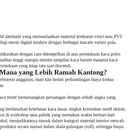
oratif alternatif yang memanfaatkan material lembaran vinyl atau PVC
ologi mesin digital modern dengan berbagai macam variasi pola,
aplikasikan dengan cara ditempelkan di atas permukaan kaca polos
erkualitas tinggi mampu meniru tampilan kaca buram maupun kaca
ermukaan yang tetap rata saat disentuh.
: Mana yang Lebih Ramah Kantong?
efisiensi anggaran, mari kita bedah perbandingan biaya kedua
ma.
kaca motif memenangkan persaingan dengan selisih angka yang
g berdasarkan ketebalan kaca dasar, tingkat kerumitan motif ukiran,
duksi di workshop atau pabrik yang memakan waktu berhari-hari
ahal, menjadikannya masuk dalam kategori material interior mewah.
produksi secara massal dalam skala gulungan (roll), sehingga biaya