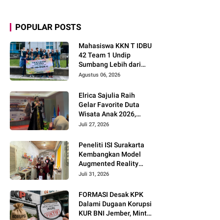
POPULAR POSTS
Mahasiswa KKN T IDBU
42 Team 1 Undip
Sumbang Lebih dari
Rp5,7 Juta bagi UMKM
Agustus 06, 2026
Desa Sukorejo
Elrica Sajulia Raih
Gelar Favorite Duta
Wisata Anak 2026,
Tunjukkan Potensi
Juli 27, 2026
Besar di Dunia
Modeling dan Public
Peneliti ISI Surakarta
Speaking
Kembangkan Model
Augmented Reality
untuk Menghidupkan
Juli 31, 2026
Diseminasi Estetika
Seni Berbasis Literasi
FORMASI Desak KPK
Budaya Berkelanjutan
Dalami Dugaan Korupsi
KUR BNI Jember, Minta