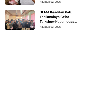
Telusuri Sistem
Agustus 02, 2026
Pengawasan hingga
Tingkat Direksi
GEMA Keadilan Kab.
Tasikmalaya Gelar
Talkshow Kepemudaan
"Peran Strategis
Agustus 03, 2026
Pemuda dalam Upaya
Bela Negara di Era
Post-Truth"