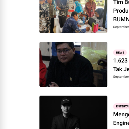
Tim B
Produ
BUMN 
September 
NEWS
1.623
Tak J
September 
ENTERTA
Menge
Engin