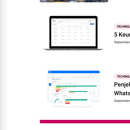
TECHNO
5 Keun
September 
TECHNO
Penje
What
September 