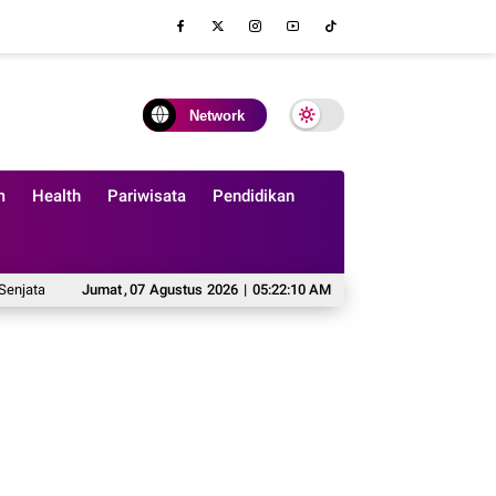
Network
m
Health
Pariwisata
Pendidikan
a Baru Manchester United
Jumat
,
07
Agustus
Saifull Amzi: Menulis Lagu sebagai Cara Merekam
2026
|
05:22:11 AM