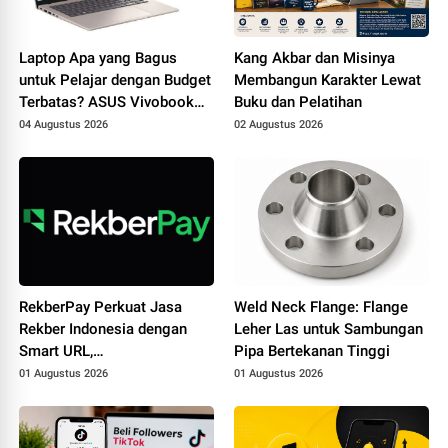
Laptop Apa yang Bagus
Kang Akbar dan Misinya
untuk Pelajar dengan Budget
Membangun Karakter Lewat
Terbatas? ASUS Vivobook
Buku dan Pelatihan
14 A1404MA
04 Augustus 2026
02 Augustus 2026
RekberPay Perkuat Jasa
Weld Neck Flange: Flange
Rekber Indonesia dengan
Leher Las untuk Sambungan
Smart URL,
Pipa Bertekanan Tinggi
BrowserExtension, dan
01 Augustus 2026
01 Augustus 2026
Aplikasi Android