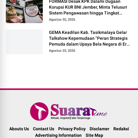
FORMASI Desak KPK Dalami Dugaan
Korupsi KUR BNI Jember, Minta Telusuri
Sistem Pengawasan hingga Tingkat
Direksi
Agustus 02, 2026
GEMA Keadilan Kab. Tasikmalaya Gelar
Talkshow Kepemudaan "Peran Strategis
Pemuda dalam Upaya Bela Negara di Era
Post-Truth"
Agustus 03, 2026
Abouts Us
Contact Us
Privacy Policy
Disclamer
Redaksi
Advertising Information
Site Map