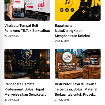
Viralsatu Tempat Beli
Bagaimana
Followers TikTok Berkualitas
NadaDeringKeren
Menghadirkan Koleksi
29 July 2026
Ringtone yang Dekat dengan
29 July 2026
Pengguna Indonesia
Pengacara Perdata
Distributor Kayu di Jakarta
Profesional: Solusi Tepat
Terpercaya, Solusi Material
Menyelesaikan Sengketa
Berkualitas untuk Proyek
Hukum Secara Efektif dan
Konstruksi yang Lebih
27 July 2026
27 July 2026
Berkeadilan
Efisien