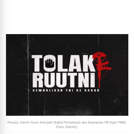
Penulis, Hanim Yusni Amiriyah (Kabid Pertahanan dan Keamanan PB Kopri PMII).
(Foto: Dok/Ist).