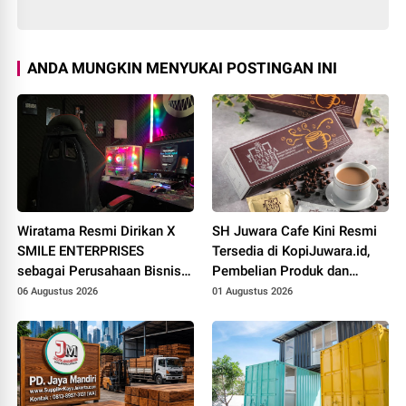
ANDA MUNGKIN MENYUKAI POSTINGAN INI
Wiratama Resmi Dirikan X
SH Juwara Cafe Kini Resmi
SMILE ENTERPRISES
Tersedia di KopiJuwara.id,
sebagai Perusahaan Bisnis
Pembelian Produk dan
Digital
Peluang Kerja Sama Dibuka
06 Augustus 2026
01 Augustus 2026
untuk Seluruh Indonesia