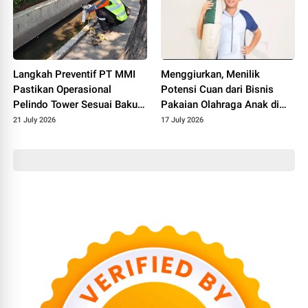
Langkah Preventif PT MMI
Menggiurkan, Menilik
Pastikan Operasional
Potensi Cuan dari Bisnis
Pelindo Tower Sesuai Baku
Pakaian Olahraga Anak di
Mutu Lingkungan
Pasar Digital
21 July 2026
17 July 2026