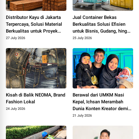
Distributor Kayu di Jakarta
Jual Container Bekas
Terpercaya, Solusi Material
Berkualitas Solusi Efisien
Berkualitas untuk Proyek
untuk Bisnis, Gudang, hingga
Konstruksi yang Lebih
Proyek Konstruksi
27 July 2026
25 July 2026
Efisien
Kisah di Balik NEOMA, Brand
Berawal dari UMKM Nasi
Fashion Lokal
Kepal, Ichsan Merambah
Dunia Konten Kreator demi
24 July 2026
Keluarga
21 July 2026