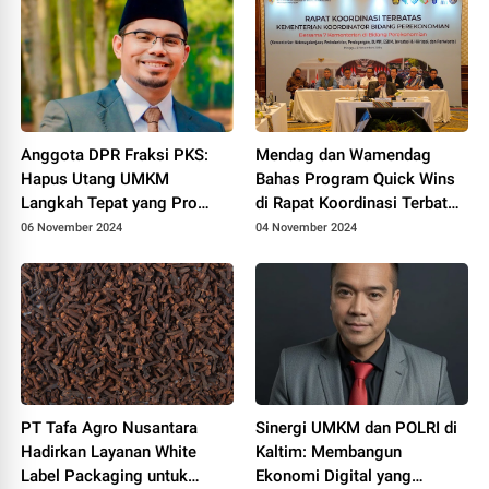
Anggota DPR Fraksi PKS:
Mendag dan Wamendag
Hapus Utang UMKM
Bahas Program Quick Wins
Langkah Tepat yang Pro
di Rapat Koordinasi Terbatas
Rakyat
Bidang Perekonomian
06 November 2024
04 November 2024
PT Tafa Agro Nusantara
Sinergi UMKM dan POLRI di
Hadirkan Layanan White
Kaltim: Membangun
Label Packaging untuk
Ekonomi Digital yang