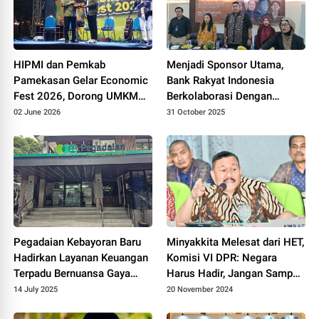
HIPMI dan Pemkab
Menjadi Sponsor Utama,
Pamekasan Gelar Economic
Bank Rakyat Indonesia
Fest 2026, Dorong UMKM
Berkolaborasi Dengan
Daerah Naik Kelas
Solidaritas Mahasiswa
02 June 2026
31 October 2025
Indonesia Membahas
Seputar Kredit Usaha Rakyat
dan Ekonomi Kreatif
Pegadaian Kebayoran Baru
Minyakkita Melesat dari HET,
Hadirkan Layanan Keuangan
Komisi VI DPR: Negara
Terpadu Bernuansa Gaya
Harus Hadir, Jangan Sampai
Hidup Modern
Ada Oknum Bermain
14 July 2025
20 November 2024
Didalamnya