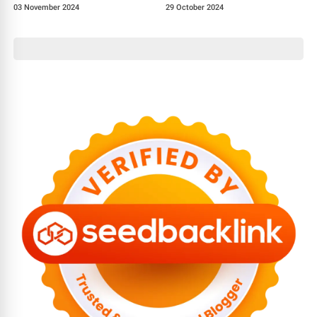
Ekspor Cengkeh Berkualitas
Inklusif
03 November 2024
29 October 2024
Dunia