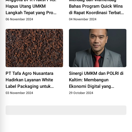
Hapus Utang UMKM
Bahas Program Quick Wins
Langkah Tepat yang Pro
di Rapat Koordinasi Terbatas
Rakyat
Bidang Perekonomian
06 November 2024
04 November 2024
PT Tafa Agro Nusantara
Sinergi UMKM dan POLRI di
Hadirkan Layanan White
Kaltim: Membangun
Label Packaging untuk
Ekonomi Digital yang
Ekspor Cengkeh Berkualitas
Inklusif
03 November 2024
29 October 2024
Dunia