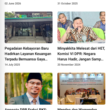
Daerah Naik Kelas
Solidaritas Mahasiswa
02 June 2026
31 October 2025
Indonesia Membahas
Seputar Kredit Usaha Rakyat
dan Ekonomi Kreatif
Pegadaian Kebayoran Baru
Minyakkita Melesat dari HET,
Hadirkan Layanan Keuangan
Komisi VI DPR: Negara
Terpadu Bernuansa Gaya
Harus Hadir, Jangan Sampai
Hidup Modern
Ada Oknum Bermain
14 July 2025
20 November 2024
Didalamnya
Anggota DPR Fraksi PKS:
Mendag dan Wamendag