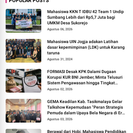
POPULAR POSTS
Mahasiswa KKN T IDBU 42 Team 1 Undip
Sumbang Lebih dari Rp5,7 Juta bagi
UMKM Desa Sukorejo
Agustus 06, 2026
Mahasiswa UIN Jogja adakan Latihan
dasar kepemimpinan (LDK) untuk Karang
taruna
Agustus 31, 2024
FORMASI Desak KPK Dalami Dugaan
Korupsi KUR BNI Jember, Minta Telusuri
Sistem Pengawasan hingga Tingkat
Direksi
Agustus 02, 2026
GEMA Keadilan Kab. Tasikmalaya Gelar
Talkshow Kepemudaan "Peran Strategis
Pemuda dalam Upaya Bela Negara di Era
Post-Truth"
Agustus 03, 2026
Berawal dari Hobi, Mahasiswa Pendidikan