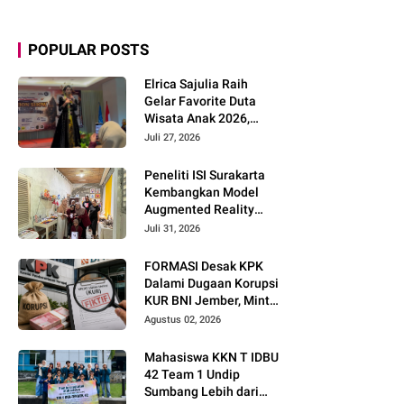
POPULAR POSTS
Elrica Sajulia Raih
Gelar Favorite Duta
Wisata Anak 2026,
Tunjukkan Potensi
Juli 27, 2026
Besar di Dunia
Modeling dan Public
Peneliti ISI Surakarta
Speaking
Kembangkan Model
Augmented Reality
untuk Menghidupkan
Juli 31, 2026
Diseminasi Estetika
Seni Berbasis Literasi
FORMASI Desak KPK
Budaya Berkelanjutan
Dalami Dugaan Korupsi
KUR BNI Jember, Minta
Telusuri Sistem
Agustus 02, 2026
Pengawasan hingga
Tingkat Direksi
Mahasiswa KKN T IDBU
42 Team 1 Undip
Sumbang Lebih dari