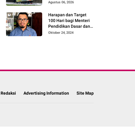
Rp5,7 Juta bagi UMKM
Agustus 06, 2026
Desa Sukorejo
Harapan dan Target
100 Hari bagi Menteri
Pendidikan Dasar dan
Menengah Kabinet
Oktober 24, 2024
Merah Putih
Redaksi
Advertising Information
Site Map