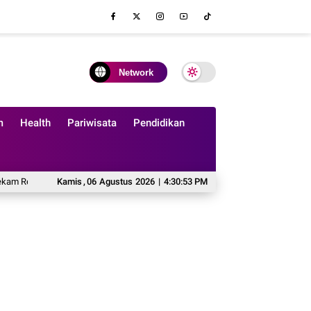
Network
m
Health
Pariwisata
Pendidikan
m Realitas Kehidupan
Kamis
,
06
Agustus
Dari Iseng Membuat Video Hingga Membangun FinguinM
2026
|
4:30:53 PM