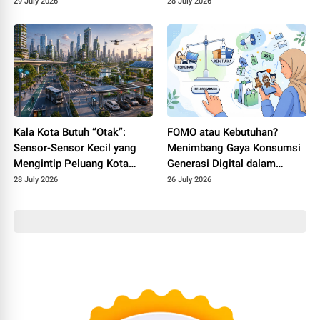
Kemudahan Transaksi dan
29 July 2026
28 July 2026
Kepatuhan terhadap Syariat
Kala Kota Butuh “Otak”:
FOMO atau Kebutuhan?
Sensor-Sensor Kecil yang
Menimbang Gaya Konsumsi
Mengintip Peluang Kota
Generasi Digital dalam
Pintar di Indonesia
Perspektif Muamalah
28 July 2026
26 July 2026