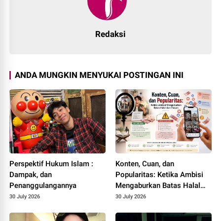
Redaksi
ANDA MUNGKIN MENYUKAI POSTINGAN INI
Perspektif Hukum Islam :
Konten, Cuan, dan
Dampak, dan
Popularitas: Ketika Ambisi
Penanggulangannya
Mengaburkan Batas Halal
dan Haram
30 July 2026
30 July 2026