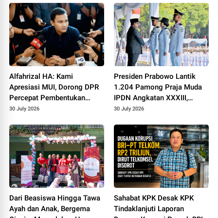
Berbasis Kompetensi
Alfahrizal HA: Kami
Presiden Prabowo Lantik
Apresiasi MUI, Dorong DPR
1.204 Pamong Praja Muda
Percepat Pembentukan
IPDN Angkatan XXXIII,
Sanksi Pidana Pelaku
Tekankan Integritas dan
30 July 2026
30 July 2026
Penyimpangan Seksual
Keberpihakan kepada Rakyat
Dari Beasiswa Hingga Tawa
Sahabat KPK Desak KPK
Ayah dan Anak, Bergema
Tindaklanjuti Laporan