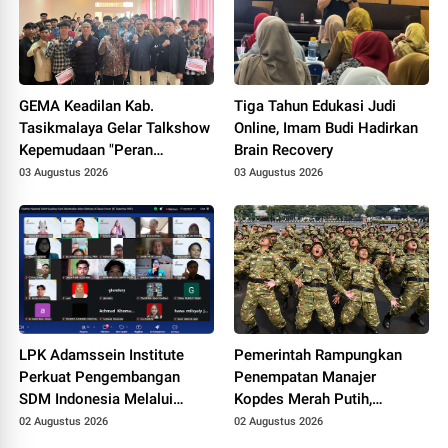
GEMA Keadilan Kab.
Tiga Tahun Edukasi Judi
Tasikmalaya Gelar Talkshow
Online, Imam Budi Hadirkan
Kepemudaan "Peran
Brain Recovery
Strategis Pemuda dalam
03 Augustus 2026
03 Augustus 2026
Upaya Bela Negara di Era
Post-Truth"
LPK Adamssein Institute
Pemerintah Rampungkan
Perkuat Pengembangan
Penempatan Manajer
SDM Indonesia Melalui
Kopdes Merah Putih,
Pelatihan Psikoterapi Islam
Anggaran Gaji Berpotensi
02 Augustus 2026
02 Augustus 2026
dan Motivasi Spiritual
Capai Triliunan Rupiah