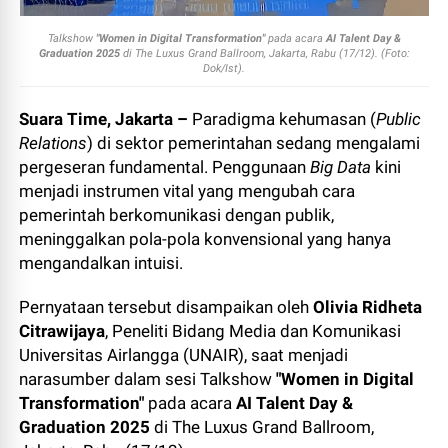
Talkshow
"Women in Digital Transformation"
pada acara
AI Talent Day &
Graduation 2025
di The Luxus Grand Ballroom, Jakarta, Rabu (17/12). (Foto:
Dok/Ist).
Suara Time, Jakarta –
Paradigma kehumasan (
Public
Relations
) di sektor pemerintahan sedang mengalami
pergeseran fundamental. Penggunaan
Big Data
kini
menjadi instrumen vital yang mengubah cara
pemerintah berkomunikasi dengan publik,
meninggalkan pola-pola konvensional yang hanya
mengandalkan intuisi.
Pernyataan tersebut disampaikan oleh
Olivia Ridheta
Citrawijaya
, Peneliti Bidang Media dan Komunikasi
Universitas Airlangga (UNAIR), saat menjadi
narasumber dalam sesi Talkshow
"Women in Digital
Transformation"
pada acara
AI Talent Day &
Graduation 2025
di The Luxus Grand Ballroom,