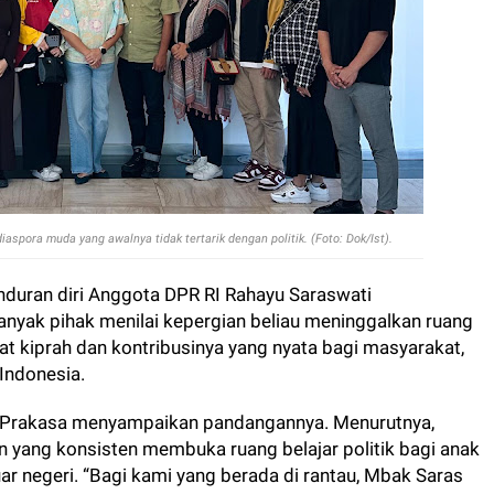
spora muda yang awalnya tidak tertarik dengan politik. (Foto: Dok/Ist).
duran diri Anggota DPR RI Rahayu Saraswati
nyak pihak menilai kepergian beliau meninggalkan ruang
at kiprah dan kontribusinya yang nyata bagi masyarakat,
Indonesia.
 Prakasa menyampaikan pandangannya. Menurutnya,
 yang konsisten membuka ruang belajar politik bagi anak
ar negeri. “Bagi kami yang berada di rantau, Mbak Saras