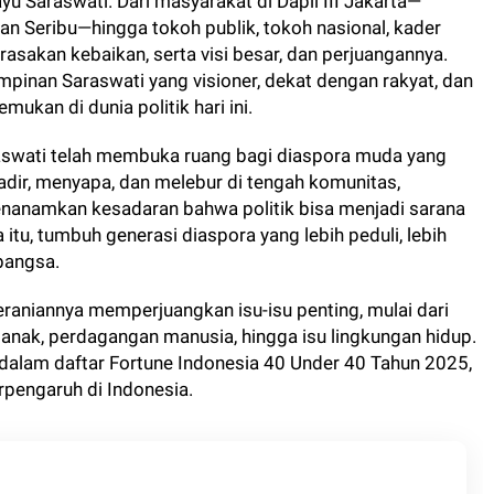
yu Saraswati. Dari masyarakat di Dapil III Jakarta—
uan Seribu—hingga tokoh publik, tokoh nasional, kader
rasakan kebaikan, serta visi besar, dan perjuangannya.
inan Saraswati yang visioner, dekat dengan rakyat, dan
mukan di dunia politik hari ini.
araswati telah membuka ruang bagi diaspora muda yang
 hadir, menyapa, dan melebur di tengah komunitas,
nanamkan kesadaran bahwa politik bisa menjadi sarana
 itu, tumbuh generasi diaspora yang lebih peduli, lebih
 bangsa.
eraniannya memperjuangkan isu-isu penting, mulai dari
nak, perdagangan manusia, hingga isu lingkungan hidup.
lam daftar Fortune Indonesia 40 Under 40 Tahun 2025,
rpengaruh di Indonesia.