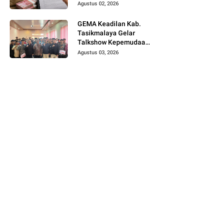
Telusuri Sistem
Agustus 02, 2026
Pengawasan hingga
Tingkat Direksi
GEMA Keadilan Kab.
Tasikmalaya Gelar
Talkshow Kepemudaan
"Peran Strategis
Agustus 03, 2026
Pemuda dalam Upaya
Bela Negara di Era
Post-Truth"