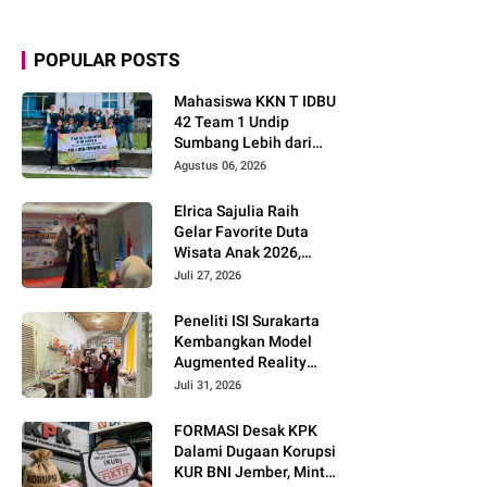
POPULAR POSTS
Mahasiswa KKN T IDBU
42 Team 1 Undip
Sumbang Lebih dari
Rp5,7 Juta bagi UMKM
Agustus 06, 2026
Desa Sukorejo
Elrica Sajulia Raih
Gelar Favorite Duta
Wisata Anak 2026,
Tunjukkan Potensi
Juli 27, 2026
Besar di Dunia
Modeling dan Public
Peneliti ISI Surakarta
Speaking
Kembangkan Model
Augmented Reality
untuk Menghidupkan
Juli 31, 2026
Diseminasi Estetika
Seni Berbasis Literasi
FORMASI Desak KPK
Budaya Berkelanjutan
Dalami Dugaan Korupsi
KUR BNI Jember, Minta