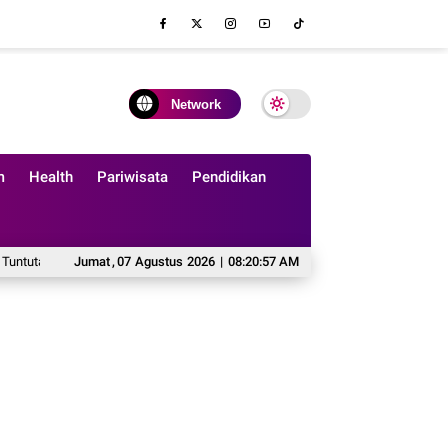
Network
m
Health
Pariwisata
Pendidikan
 Prestasi Akademik Tinggi
Jumat
,
07
Agustus
Michael Carrick Ubah Peran Patrick Dorgu, Sayap
2026
|
08:20:58 AM