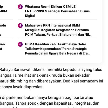
ip
Wiratama Resmi Dirikan X SMILE
 UMKM
ENTERPRISES sebagai Perusahaan Bisnis
Digital
andu
Mahasiswa KKN Internasional UMM
Mengikuti Kegiatan Keagamaan Bersama
u
PCIM Taiwan, Perkuat Silaturahmi dan Nilai
Keislaman
kan
GEMA Keadilan Kab. Tasikmalaya Gelar
at
Talkshow Kepemudaan "Peran Strategis
Pemuda dalam Upaya Bela Negara di Era
Post-Truth"
, Rahayu Saraswati dikenal memiliki kepedulian yang tulus
angsa. Ia melihat anak-anak muda bukan sekadar
harus dibimbing dan diberdayakan. Dedikasi semacam ini
enanya layak diapresiasi.
i di parlemen bukan hanya kerugian bagi partai atau
 bangsa. Tanpa sosok dengan kapasitas, integritas, dan