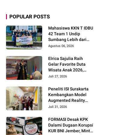
POPULAR POSTS
Mahasiswa KKN T IDBU
42 Team 1 Undip
Sumbang Lebih dari
Rp5,7 Juta bagi UMKM
Agustus 06, 2026
Desa Sukorejo
Elrica Sajulia Raih
Gelar Favorite Duta
Wisata Anak 2026,
Tunjukkan Potensi
Juli 27, 2026
Besar di Dunia
Modeling dan Public
Peneliti ISI Surakarta
Speaking
Kembangkan Model
Augmented Reality
untuk Menghidupkan
Juli 31, 2026
Diseminasi Estetika
Seni Berbasis Literasi
FORMASI Desak KPK
Budaya Berkelanjutan
Dalami Dugaan Korupsi
KUR BNI Jember, Minta