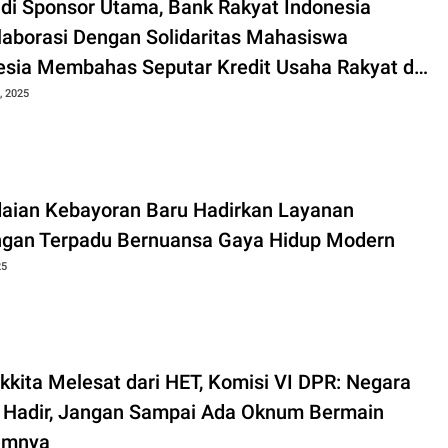
di Sponsor Utama, Bank Rakyat Indonesia
laborasi Dengan Solidaritas Mahasiswa
esia Membahas Seputar Kredit Usaha Rakyat dan
mi Kreatif
, 2025
aian Kebayoran Baru Hadirkan Layanan
gan Terpadu Bernuansa Gaya Hidup Modern
25
kkita Melesat dari HET, Komisi VI DPR: Negara
 Hadir, Jangan Sampai Ada Oknum Bermain
amnya