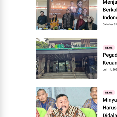
Menja
Berko
Indon
Ekono
Oktober 31
NEWS
Pegad
Keuan
Juli 14, 20
NEWS
Minya
Harus
Didal