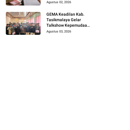
Telusuri Sistem
Agustus 02, 2026
Pengawasan hingga
Tingkat Direksi
GEMA Keadilan Kab.
Tasikmalaya Gelar
Talkshow Kepemudaan
"Peran Strategis
Agustus 03, 2026
Pemuda dalam Upaya
Bela Negara di Era
Post-Truth"