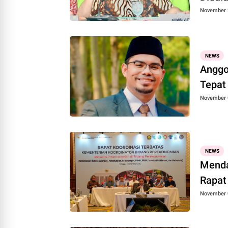
November 
NEWS
Anggo
Tepat
November 
NEWS
Menda
Rapat
November 