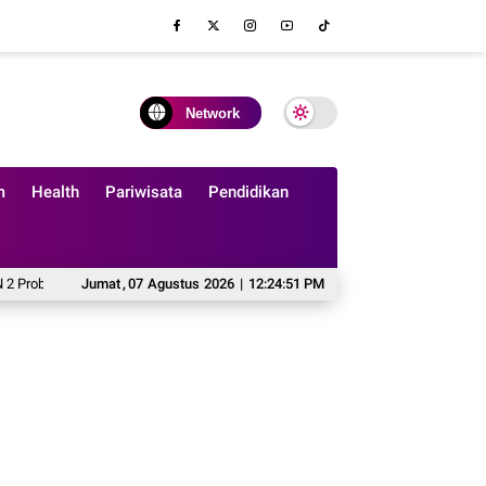
Network
m
Health
Pariwisata
Pendidikan
ggo lewat SolidWorks dan 3D Printing
Jumat
,
07
Agustus
2026
|
12:24:53 PM
Dari “Isi Piringku” hingga Puding S